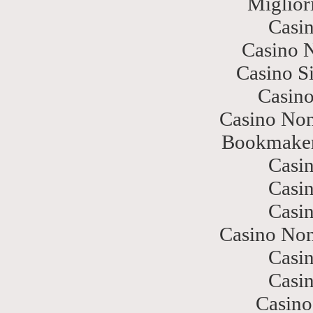
Miglior
Casi
Casino 
Casino 
Casino
Casino No
Bookmaker
Casi
Casi
Casi
Casino No
Casi
Casi
Casino