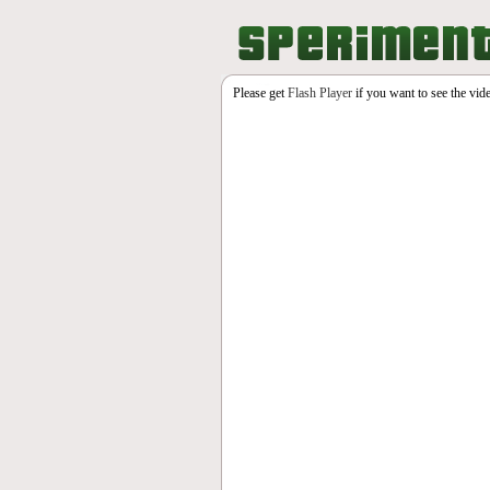
Please get
Flash Player
if you want to see the vid