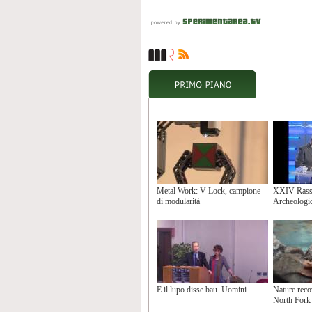
Metal Work: V-Lock, campione
XXIV Rasse
di modularità
Archeologico
E il lupo disse bau. Uomini ...
Nature reco
North Fork 