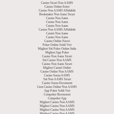
Casino Sicuri Non AAMS
Casino Online Esteri
Casino Non AAMS Affidabile
Bookmaker Non Aams Sicuri
Casino Non Aams
Casino Non Aams
Casino Non Aams
Casino Non AAMS Affidabile
Casinò Non Aams
Casino Non Aams
Casino Online Nuovi
Poker Online Soldi Veri
Migliori Siti Poker Online Italia
Migliori App Poker
Casino Non Aams Sicuri
Siti Casino Non AAMS
Casino Non Aams Sicuri
Migliori Casinò Online
Casino Online Non AAMS
Casino Senza AAMS
Siti Non AAMS Sicuri
Casino Senza Documenti
Lista Casino Online Non AAMS
App Poker Soldi Veri
Coinpoker Recensioni
Coinpoker App
Migliori Casino Non AAMS
Migliori Casino Non AAMS
Migliori Casino Non AAMS
Migliori Casino Non AAMS