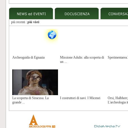
più recenti
|
più visti
Archeoguida di Egnazia
Missione Adulis: alla scoperta di
Sperimentarea
un ...
La scoperta di Siracusa. La
I costruttori di navi. I Micenei
Orsi, Halbherr
grande ...
L'archeologia it