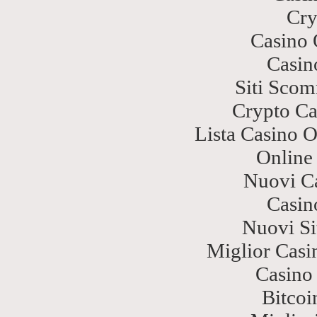
Cry
Casino 
Casin
Siti Sco
Crypto Ca
Lista Casino 
Online
Nuovi C
Casin
Nuovi Si
Miglior Cas
Casino 
Bitcoi