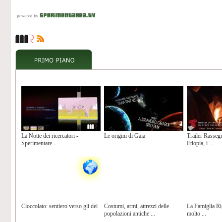
La Notte dei ricercatori -
Le origini di Gaia
Trailer Rasseg
Sperimentare ...
Etiopia, i ...
Cioccolato: sentiero verso gli dei
Costumi, armi, attrezzi delle
La Famiglia Ri
popolazioni antiche ...
molto ...