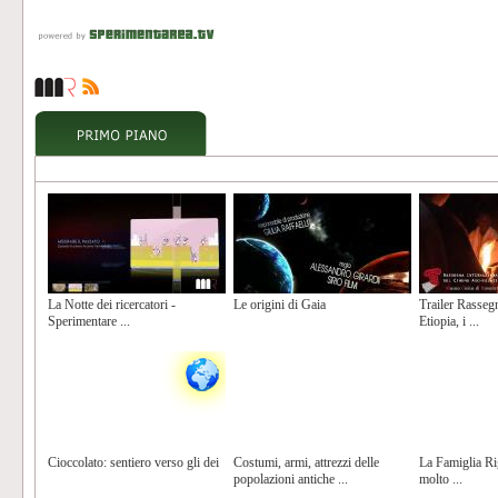
La Notte dei ricercatori -
Le origini di Gaia
Trailer Rasseg
Sperimentare ...
Etiopia, i ...
Cioccolato: sentiero verso gli dei
Costumi, armi, attrezzi delle
La Famiglia Ri
popolazioni antiche ...
molto ...