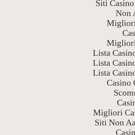
Siti Casin
Non 
Miglior
Cas
Miglior
Lista Casi
Lista Casi
Lista Casi
Casino 
Scomm
Casin
Migliori Ca
Siti Non Aa
Casi