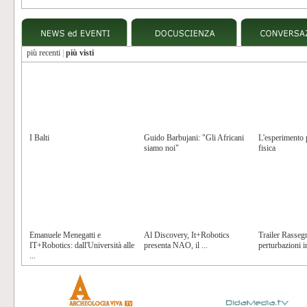
più recenti
|
più visti
I Balti
Guido Barbujani: "Gli Africani
L'esperimento p
siamo noi"
fisica
Emanuele Menegatti e
Al Discovery, It+Robotics
Trailer Rasseg
IT+Robotics: dall'Università alle
presenta NAO, il ...
perturbazioni in
...